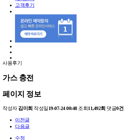
고객후기
사용후기
가스 충전
페이지 정보
작성자
김미희
작성일
19-07-24 00:48
조회
11,492회
댓글
0건
이전글
다음글
수정