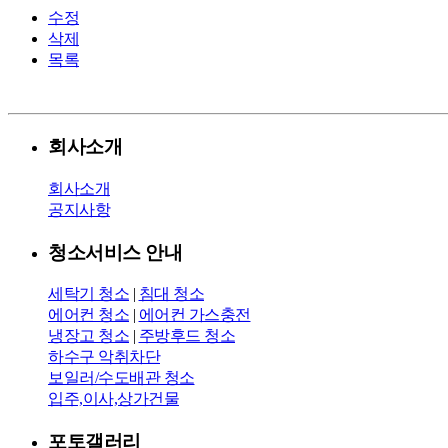
수정
삭제
목록
회사소개
회사소개
공지사항
청소서비스 안내
세탁기 청소
|
침대 청소
에어컨 청소
|
에어컨 가스충전
냉장고 청소
|
주방후드 청소
하수구 악취차단
보일러/수도배관 청소
입주,이사,상가건물
포토갤러리